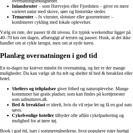
overnatningsmuligheder.
Inlandsruter
– som Hærvejen eller Fjordstien – giver en mere
varieret natur med skove, søer og historiske steder.
Temaruter
– fx vinruter, slotsture eller gourmetruter –
kombinerer cykling med lokale oplevelser.
Vælg en rute, der passer til dit niveau. En typisk weekendtur ligger på
40–70 km om dagen, afhængigt af terræn og pauser. Husk, at det ikke
handler om at cykle længst, men om at nyde turen.
Planlæg overnatningen i god tid
En to-dages tur kræver mindst én overnatning, og her er der mange
muligheder. Du kan vælge alt fra telt og shelter til bed & breakfast eller
hotel.
Shelters og teltpladser
giver frihed og naturoplevelse. Mange
kommuner har gratis pladser, som kan findes på korttjenester
som
udinaturen.dk
.
Bed & breakfast
er ideelt, hvis du vil rejse let og få en god nats
søvn.
Cykelvenlige hoteller
tilbyder ofte aflåst cykelparkering og
mulighed for at tørre tøj.
Book i god tid, især i sommermånederne, hvor populære ruter hurtigt