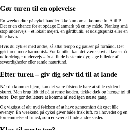
Gør turen til en oplevelse
En weekendtur på cykel handler ikke kun om at komme fra A til B.
Det er en chance for at opdage Danmark på en ny måde. Planlæg små
stop undervejs – et lokalt mejeri, en gårdbutik, et udsigtspunkt eller en
lille havn.
Hvis du cykler med andre, så aftal tempo og pauser på forhånd. Det
gør turen mere harmonisk. For familier kan det være sjovt at lave små
udfordringer undervejs – fx at finde bestemte dyr, tage billeder af
seværdigheder eller samle naturfund.
Efter turen – giv dig selv tid til at lande
Når du kommer hjem, kan det være fristende bare at stille cyklen i
skuret. Men brug lidt tid på at rense kæden, tjekke dæk og hænge tøj til
tørre. Det gør det lettere at komme af sted igen næste gang.
Og vigtigst af alt: nyd følelsen af at have gennemført dit eget lille
eventyr. En weekend på cykel giver både frisk luft, ro i hovedet og en
fornemmelse af frihed, som er svær at finde andre steder.
Klar til næste tur?