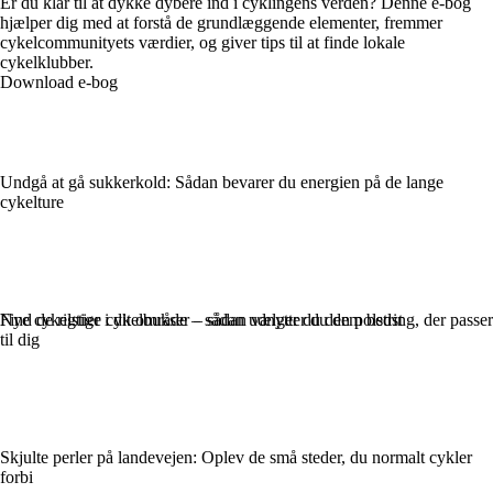
Er du klar til at dykke dybere ind i cyklingens verden? Denne e-bog
hjælper dig med at forstå de grundlæggende elementer, fremmer
cykelcommunityets værdier, og giver tips til at finde lokale
cykelklubber.
Download e-bog
Undgå at gå sukkerkold: Sådan bevarer du energien på de lange
cykelture
Find de rigtige cykelbukser – sådan vælger du den polstring, der passer
Nye cykelstier i dit område – sådan udnytter du dem bedst
til dig
Skjulte perler på landevejen: Oplev de små steder, du normalt cykler
forbi