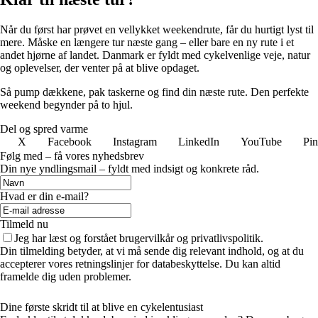
Når du først har prøvet en vellykket weekendrute, får du hurtigt lyst til
mere. Måske en længere tur næste gang – eller bare en ny rute i et
andet hjørne af landet. Danmark er fyldt med cykelvenlige veje, natur
og oplevelser, der venter på at blive opdaget.
Så pump dækkene, pak taskerne og find din næste rute. Den perfekte
weekend begynder på to hjul.
Del og spred varme
X
Facebook
Instagram
LinkedIn
YouTube
Pin
Følg med – få vores nyhedsbrev
Din nye yndlingsmail – fyldt med indsigt og konkrete råd.
Hvad er din e-mail?
Tilmeld nu
Jeg har læst og forstået brugervilkår og privatlivspolitik.
Din tilmelding betyder, at vi må sende dig relevant indhold, og at du
accepterer vores retningslinjer for databeskyttelse. Du kan altid
framelde dig uden problemer.
Dine første skridt til at blive en cykelentusiast