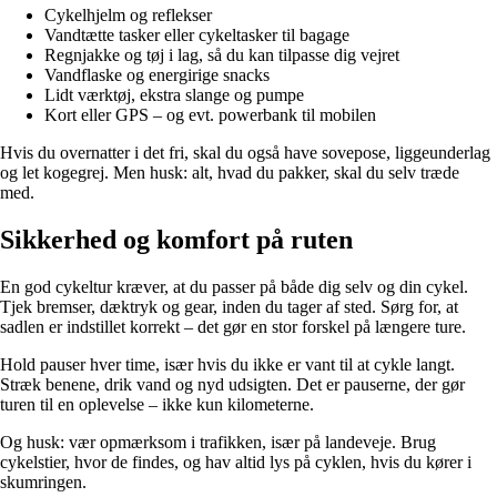
Cykelhjelm og reflekser
Vandtætte tasker eller cykeltasker til bagage
Regnjakke og tøj i lag, så du kan tilpasse dig vejret
Vandflaske og energirige snacks
Lidt værktøj, ekstra slange og pumpe
Kort eller GPS – og evt. powerbank til mobilen
Hvis du overnatter i det fri, skal du også have sovepose, liggeunderlag
og let kogegrej. Men husk: alt, hvad du pakker, skal du selv træde
med.
Sikkerhed og komfort på ruten
En god cykeltur kræver, at du passer på både dig selv og din cykel.
Tjek bremser, dæktryk og gear, inden du tager af sted. Sørg for, at
sadlen er indstillet korrekt – det gør en stor forskel på længere ture.
Hold pauser hver time, især hvis du ikke er vant til at cykle langt.
Stræk benene, drik vand og nyd udsigten. Det er pauserne, der gør
turen til en oplevelse – ikke kun kilometerne.
Og husk: vær opmærksom i trafikken, især på landeveje. Brug
cykelstier, hvor de findes, og hav altid lys på cyklen, hvis du kører i
skumringen.