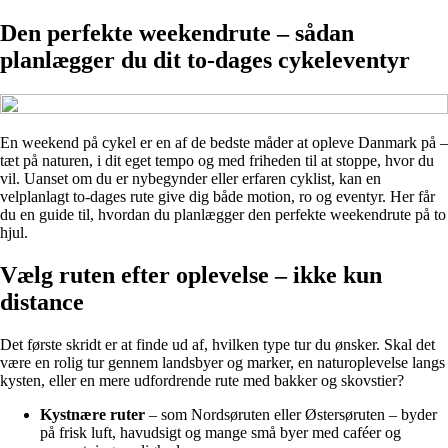
Den perfekte weekendrute – sådan
planlægger du dit to-dages cykeleventyr
En weekend på cykel er en af de bedste måder at opleve Danmark på –
tæt på naturen, i dit eget tempo og med friheden til at stoppe, hvor du
vil. Uanset om du er nybegynder eller erfaren cyklist, kan en
velplanlagt to-dages rute give dig både motion, ro og eventyr. Her får
du en guide til, hvordan du planlægger den perfekte weekendrute på to
hjul.
Vælg ruten efter oplevelse – ikke kun
distance
Det første skridt er at finde ud af, hvilken type tur du ønsker. Skal det
være en rolig tur gennem landsbyer og marker, en naturoplevelse langs
kysten, eller en mere udfordrende rute med bakker og skovstier?
Kystnære ruter
– som Nordsøruten eller Østersøruten – byder
på frisk luft, havudsigt og mange små byer med caféer og