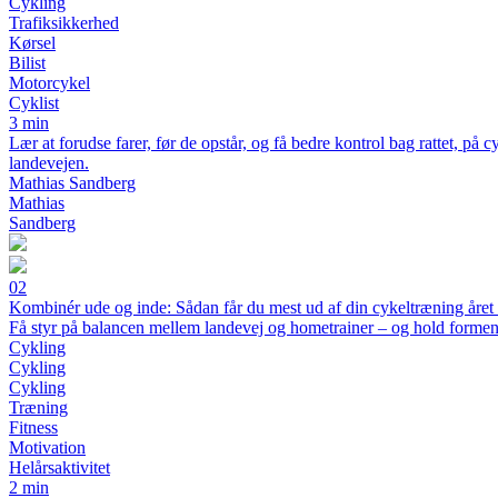
Cykling
Trafiksikkerhed
Kørsel
Bilist
Motorcykel
Cyklist
3 min
Lær at forudse farer, før de opstår, og få bedre kontrol bag rattet, på
landevejen.
Mathias Sandberg
Mathias
Sandberg
02
Kombinér ude og inde: Sådan får du mest ud af din cykeltræning året
Få styr på balancen mellem landevej og hometrainer – og hold formen 
Cykling
Cykling
Cykling
Træning
Fitness
Motivation
Helårsaktivitet
2 min