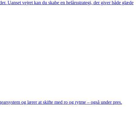
r. Uanset vejret kan du skabe en helårsstrategi, der giver både glæde
t gearsystem og lærer at skifte med ro og rytme – også under pres.