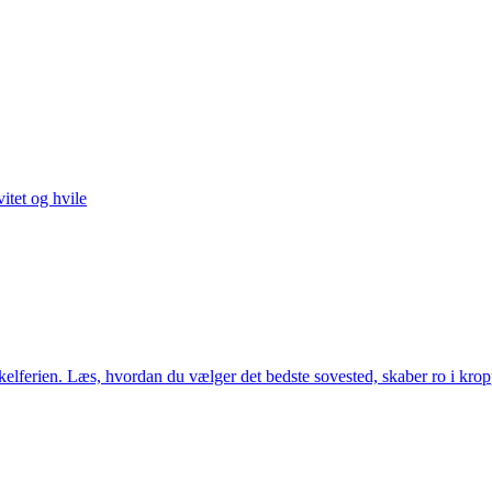
itet og hvile
ferien. Læs, hvordan du vælger det bedste sovested, skaber ro i kroppen 