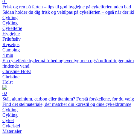
01
Frisk og ren på farten – tips til god hygiejne på cykelferien uden bad
Sådan holder du dig frisk og veltilpas på cykelferien – også når der i
Cykling
Cykling
Cykelferie
Hygiejne
Friluftsliv
Rejsetips
Camping
4 min
En cykelferie byder på frihed og eventyr, men også udfordringer, når de
rindende vand.
Christine Holst
Christine
Holst
02
Stål, aluminium, carbon eller titanium? Forstå forskellene, før du vælg
Find det stelmateriale, der matcher din kørestil og dine cykeldrømme
Cykling
Cykling
Cykel
Cykelstel
Materialer