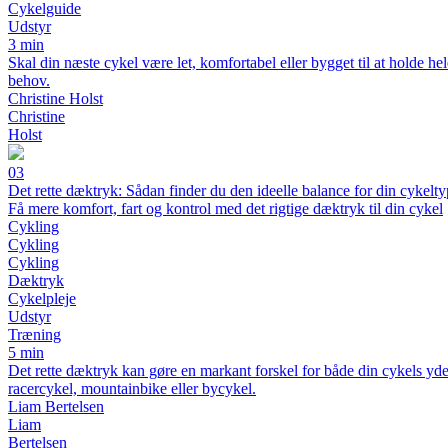
Cykelguide
Udstyr
3 min
Skal din næste cykel være let, komfortabel eller bygget til at holde hel
behov.
Christine Holst
Christine
Holst
03
Det rette dæktryk: Sådan finder du den ideelle balance for din cykelt
Få mere komfort, fart og kontrol med det rigtige dæktryk til din cykel
Cykling
Cykling
Cykling
Dæktryk
Cykelpleje
Udstyr
Træning
5 min
Det rette dæktryk kan gøre en markant forskel for både din cykels yd
racercykel, mountainbike eller bycykel.
Liam Bertelsen
Liam
Bertelsen