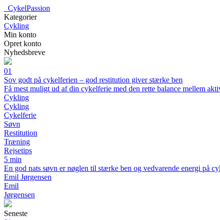
_
CykelPassion
Kategorier
Cykling
Min konto
Opret konto
Nyhedsbreve
01
Sov godt på cykelferien – god restitution giver stærke ben
Få mest muligt ud af din cykelferie med den rette balance mellem aktiv
Cykling
Cykling
Cykelferie
Søvn
Restitution
Træning
Rejsetips
5 min
En god nats søvn er nøglen til stærke ben og vedvarende energi på cykel
Emil Jørgensen
Emil
Jørgensen
Seneste