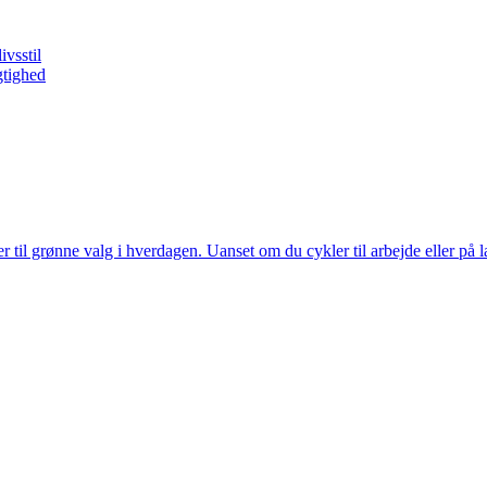
ivsstil
gtighed
er til grønne valg i hverdagen. Uanset om du cykler til arbejde eller på l