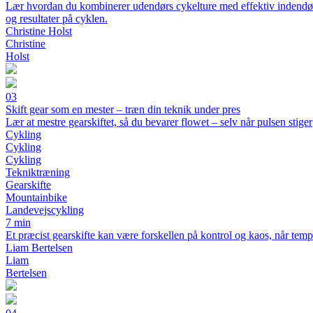
Lær hvordan du kombinerer udendørs cykelture med effektiv indendørst
og resultater på cyklen.
Christine Holst
Christine
Holst
03
Skift gear som en mester – træn din teknik under pres
Lær at mestre gearskiftet, så du bevarer flowet – selv når pulsen stiger
Cykling
Cykling
Cykling
Tekniktræning
Gearskifte
Mountainbike
Landevejscykling
7 min
Et præcist gearskifte kan være forskellen på kontrol og kaos, når tempo
Liam Bertelsen
Liam
Bertelsen