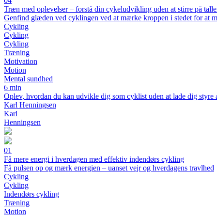
04
Træn med oplevelser – forstå din cykeludvikling uden at stirre på tall
Genfind glæden ved cyklingen ved at mærke kroppen i stedet for at 
Cykling
Cykling
Cykling
Træning
Motivation
Motion
Mental sundhed
6 min
Oplev, hvordan du kan udvikle dig som cyklist uden at lade dig styre 
Karl Henningsen
Karl
Henningsen
01
Få mere energi i hverdagen med effektiv indendørs cykling
Få pulsen op og mærk energien – uanset vejr og hverdagens travlhed
Cykling
Cykling
Indendørs cykling
Træning
Motion