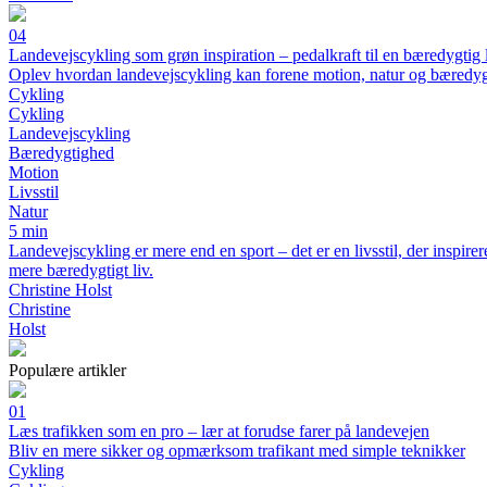
04
Landevejscykling som grøn inspiration – pedalkraft til en bæredygtig l
Oplev hvordan landevejscykling kan forene motion, natur og bæredy
Cykling
Cykling
Landevejscykling
Bæredygtighed
Motion
Livsstil
Natur
5 min
Landevejscykling er mere end en sport – det er en livsstil, der inspirer
mere bæredygtigt liv.
Christine Holst
Christine
Holst
Populære artikler
01
Læs trafikken som en pro – lær at forudse farer på landevejen
Bliv en mere sikker og opmærksom trafikant med simple teknikker
Cykling